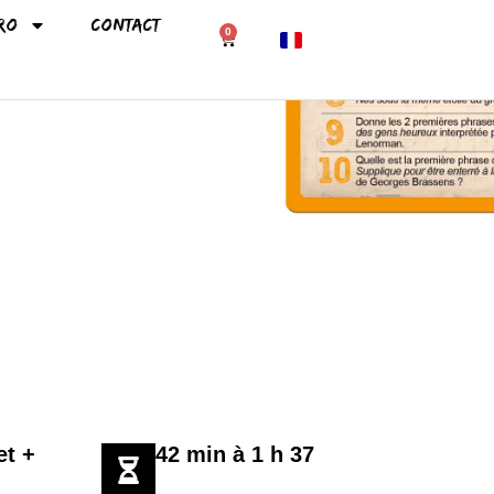
ro
Contact
0
English (UK)
Español
Italiano
Português
Deutsch
Nederlands
Polski
Magyar
Čeština
et +
42 min à 1 h 37