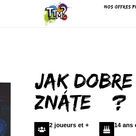
Nos offres p
Jak dobre
znáte…?
2 joueurs et +
14 ans 