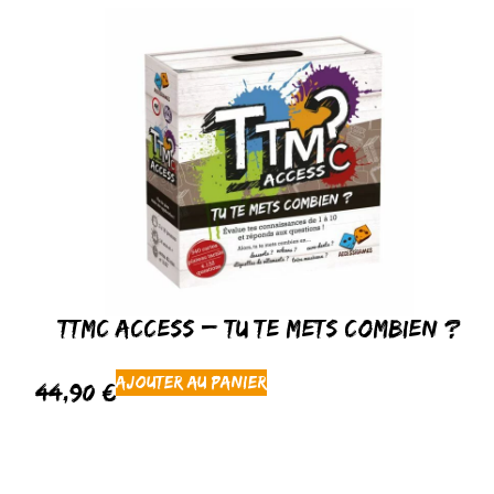
TTMC Access – Tu Te Mets Combien ?
Ajouter au panier
44,90
€