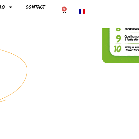
ro
Contact
0
English (UK)
Español
Italiano
Português
Deutsch
Nederlands
Polski
Magyar
Čeština