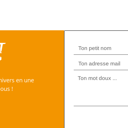
t
?
nivers en une
ous !