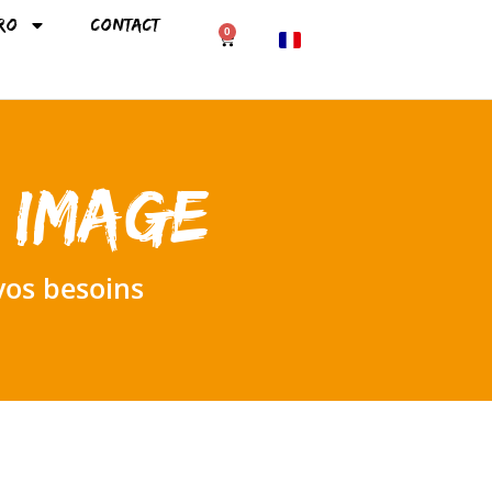
ro
Contact
0
English (UK)
Español
Italiano
 image
Português
Deutsch
Nederlands
vos besoins
Polski
Magyar
Čeština