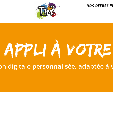
Nos offres p
 appli à votre
on digitale personnalisée, adaptée à 