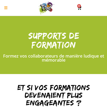
0
SUPPORTs DE
FORMATION
Formez vos collaborateurs de manière ludique et
mémorable
Et si vos formations
devenaient plus
engageantes ?