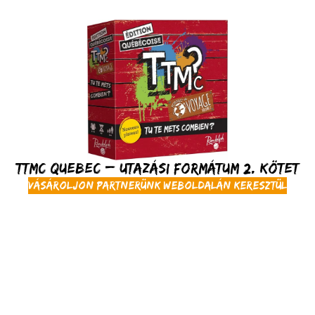
TTMC Quebec – Utazási formátum 2. kötet
Vásároljon partnerünk weboldalán keresztül