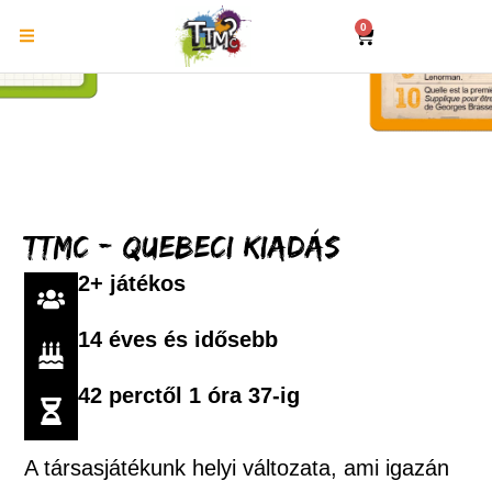
0
TTMC - Quebeci kiadás
2+ játékos
14 éves és idősebb
42 perctől 1 óra 37-ig
A társasjátékunk helyi változata, ami igazán