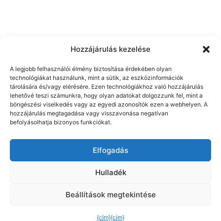
Hozzájárulás kezelése
A legjobb felhasználói élmény biztosítása érdekében olyan
technológiákat használunk, mint a sütik, az eszközinformációk
tárolására és/vagy elérésére. Ezen technológiákhoz való hozzájárulás
lehetővé teszi számunkra, hogy olyan adatokat dolgozzunk fel, mint a
A játékaink
Jogi közlemények
böngészési viselkedés vagy az egyedi azonosítók ezen a webhelyen. A
hozzájárulás megtagadása vagy visszavonása negatívan
Adatvédelmi irányelvek
befolyásolhatja bizonyos funkciókat.
Általános Szerződési Feltételek
Elfogadás
Hulladék
Beállítások megtekintése
{cím}
{cím}