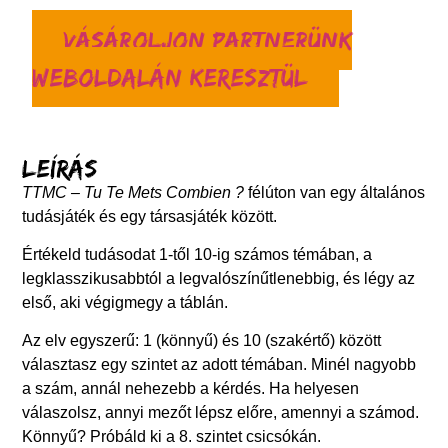
Vásároljon partnerünk
weboldalán keresztül
Leírás
TTMC – Tu Te Mets Combien ?
félúton van egy általános
tudásjáték és egy társasjáték között.
Értékeld tudásodat 1-től 10-ig számos témában, a
legklasszikusabbtól a legvalószínűtlenebbig, és légy az
első, aki végigmegy a táblán.
Az elv egyszerű: 1 (könnyű) és 10 (szakértő) között
választasz egy szintet az adott témában. Minél nagyobb
a szám, annál nehezebb a kérdés. Ha helyesen
válaszolsz, annyi mezőt lépsz előre, amennyi a számod.
Könnyű? Próbáld ki a 8. szintet csicsókán.