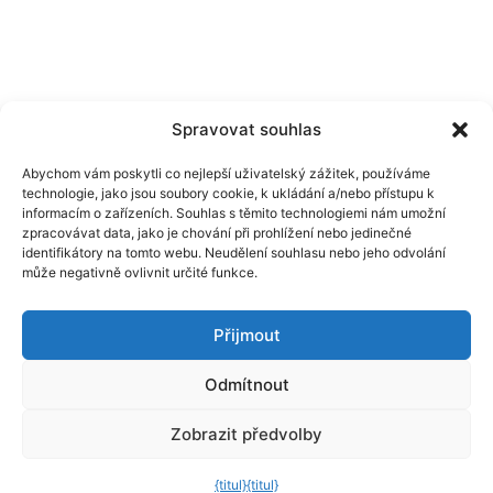
Spravovat souhlas
Abychom vám poskytli co nejlepší uživatelský zážitek, používáme
technologie, jako jsou soubory cookie, k ukládání a/nebo přístupu k
informacím o zařízeních. Souhlas s těmito technologiemi nám umožní
Naše hry
Právní upozornění
zpracovávat data, jako je chování při prohlížení nebo jedinečné
identifikátory na tomto webu. Neudělení souhlasu nebo jeho odvolání
Zásady ochrany osobních údajů
může negativně ovlivnit určité funkce.
Všeobecné obchodní podmínky
Přijmout
Odmítnout
Zobrazit předvolby
{titul}
{titul}