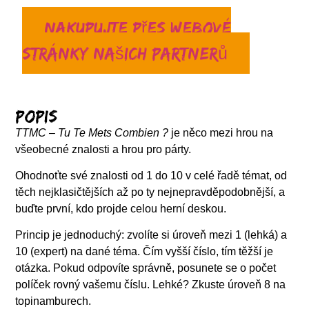
Nakupujte přes webové
stránky našich partnerů
Popis
TTMC – Tu Te Mets Combien ?
je něco mezi hrou na
všeobecné znalosti a hrou pro párty.
Ohodnoťte své znalosti od 1 do 10 v celé řadě témat, od
těch nejklasičtějších až po ty nejnepravděpodobnější, a
buďte první, kdo projde celou herní deskou.
Princip je jednoduchý: zvolíte si úroveň mezi 1 (lehká) a
10 (expert) na dané téma. Čím vyšší číslo, tím těžší je
otázka. Pokud odpovíte správně, posunete se o počet
políček rovný vašemu číslu. Lehké? Zkuste úroveň 8 na
topinamburech.