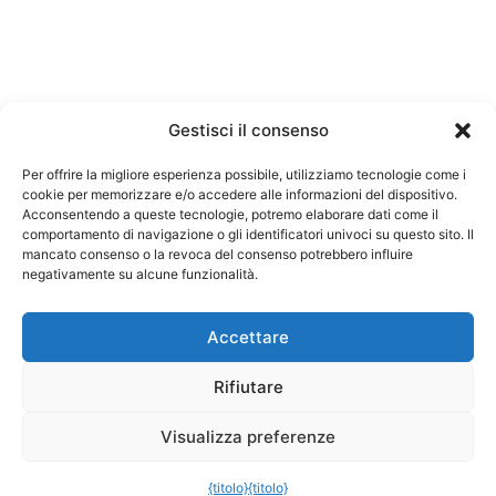
Gestisci il consenso
Per offrire la migliore esperienza possibile, utilizziamo tecnologie come i
cookie per memorizzare e/o accedere alle informazioni del dispositivo.
Acconsentendo a queste tecnologie, potremo elaborare dati come il
I nostri giochi
Note legali
comportamento di navigazione o gli identificatori univoci su questo sito. Il
mancato consenso o la revoca del consenso potrebbero influire
politica sulla riservatezza
negativamente su alcune funzionalità.
Termini e condizioni generali
Accettare
Rifiutare
Visualizza preferenze
{titolo}
{titolo}