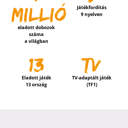
millió
Játékfordítás
9 nyelven
eladott dobozok
száma
a világban
13
tv
Eladott játék
TV-adaptált játék
13 ország
(TF1)