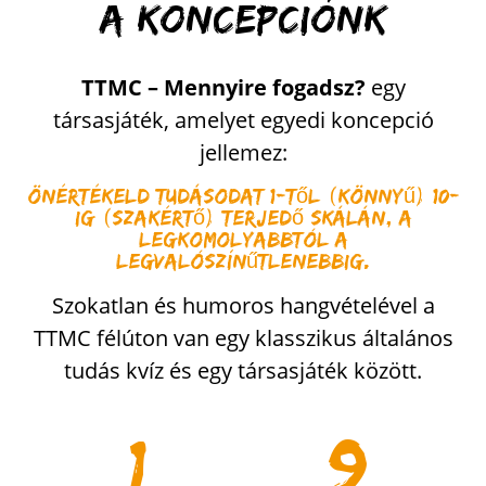
A koncepciónk
TTMC – Mennyire fogadsz?
egy
társasjáték, amelyet egyedi koncepció
jellemez:
Önértékeld tudásodat 1-től (könnyű) 10-
ig (szakértő) terjedő skálán, a
legkomolyabbtól a
legvalószínűtlenebbig.
Szokatlan és humoros hangvételével a
TTMC félúton van egy klasszikus általános
tudás kvíz és egy társasjáték között.
1
9