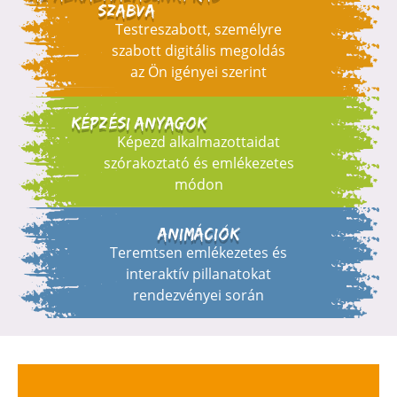
szabva
Testreszabott, személyre
szabott digitális megoldás
az Ön igényei szerint
Képzési anyagok
Képezd alkalmazottaidat
szórakoztató és emlékezetes
módon
Animációk
Teremtsen emlékezetes és
interaktív pillanatokat
rendezvényei során