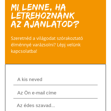
Mi lenne, ha
létrehoznánk
Az ajánlatod?
Szeretnéd a világodat szórakoztató
élménnyé varázsolni? Lépj velünk
kapcsolatba!