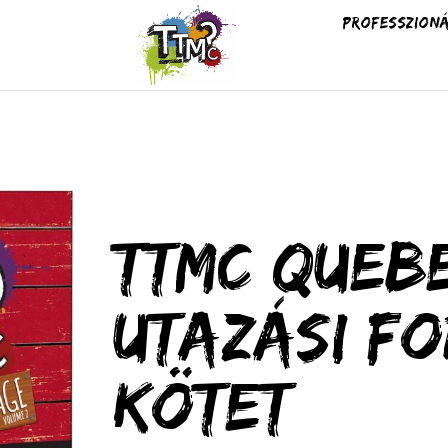
Professzioná
TTMC Queb
Utazási fo
kötet