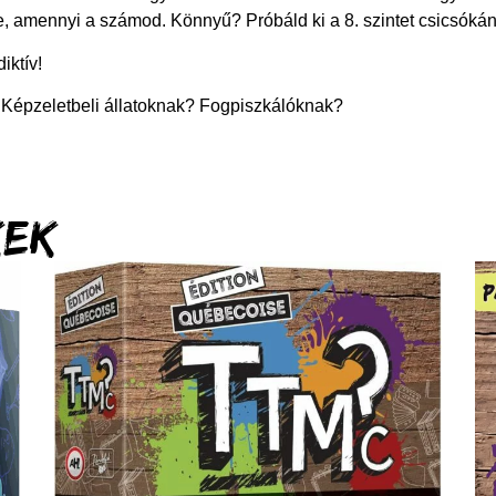
e, amennyi a számod. Könnyű? Próbáld ki a 8. szintet csicsókán
iktív!
 Képzeletbeli állatoknak? Fogpiszkálóknak?
kek