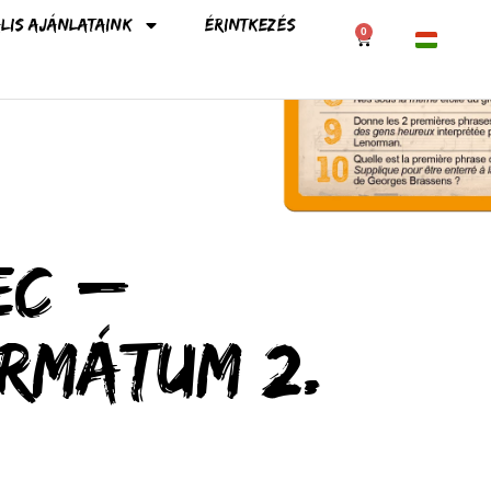
lis ajánlataink
Érintkezés
0
França
Englis
Españ
Italian
Portu
Deuts
ec –
Neder
Polski
rmátum 2.
Češtin