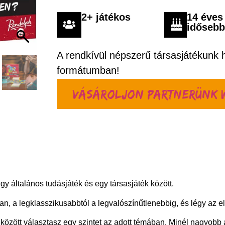
2+ játékos
14 éves
időseb
A rendkívül népszerű társasjátékunk h
formátumban!
Vásároljon partnerünk 
gy általános tudásjáték és egy társasjáték között.
n, a legklasszikusabbtól a legvalószínűtlenebbig, és légy az e
) között választasz egy szintet az adott témában. Minél nagyob