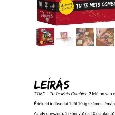
Leírás
TTMC – Tu Te Mets Combien ?
félúton van e
Értékeld tudásodat 1-től 10-ig számos témába
Az elv egyszerű: 1 (könnyű) és 10 (szakértő