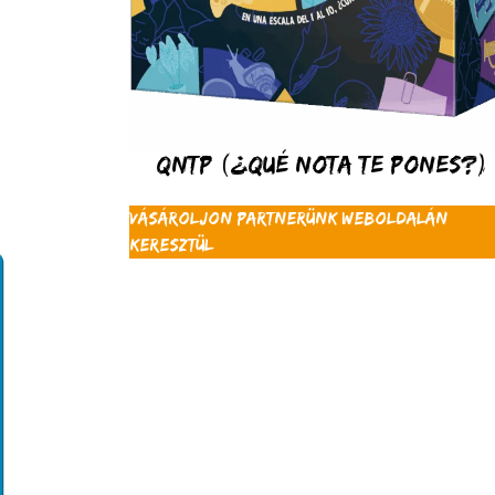
QNTP (¿Qué nota te pones?)
Vásároljon partnerünk weboldalán
keresztül