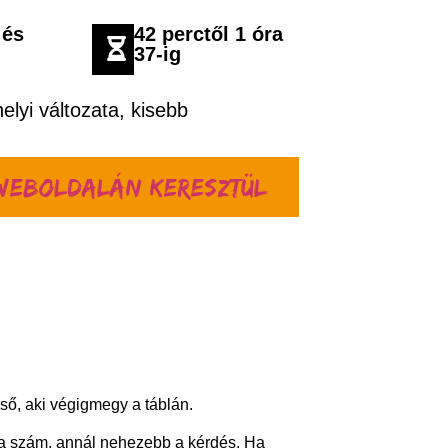
 és
42 perctől 1 óra
b
37-ig
elyi változata, kisebb
weboldalán keresztül
lső, aki végigmegy a táblán.
b a szám, annál nehezebb a kérdés. Ha