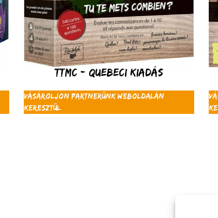
TTMC - Quebeci kiadás
Vásároljon partnerünk weboldalán
Vá
keresztül
ke