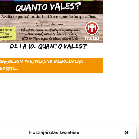
De 1 a 10, Quanto Vales?
sároljon partnerünk weboldalán
resztül
Hozzájárulás kezelése