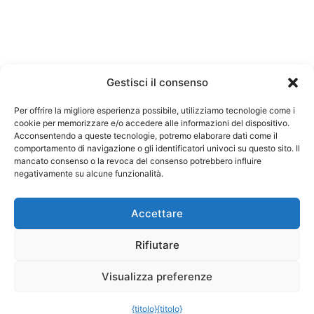
Gestisci il consenso
Per offrire la migliore esperienza possibile, utilizziamo tecnologie come i
cookie per memorizzare e/o accedere alle informazioni del dispositivo.
Acconsentendo a queste tecnologie, potremo elaborare dati come il
I nostri giochi
Note legali
comportamento di navigazione o gli identificatori univoci su questo sito. Il
mancato consenso o la revoca del consenso potrebbero influire
politica sulla riservatezza
negativamente su alcune funzionalità.
Termini e condizioni generali
Accettare
Rifiutare
Visualizza preferenze
{titolo}
{titolo}