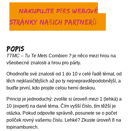
Nakupujte přes webové
stránky našich partnerů
Popis
TTMC – Tu Te Mets Combien ?
je něco mezi hrou na
všeobecné znalosti a hrou pro párty.
Ohodnoťte své znalosti od 1 do 10 v celé řadě témat, od
těch nejklasičtějších až po ty nejnepravděpodobnější, a
buďte první, kdo projde celou herní deskou.
Princip je jednoduchý: zvolíte si úroveň mezi 1 (lehká) a
10 (expert) na dané téma. Čím vyšší číslo, tím těžší je
otázka. Pokud odpovíte správně, posunete se o počet
políček rovný vašemu číslu. Lehké? Zkuste úroveň 8 na
topinamburech.